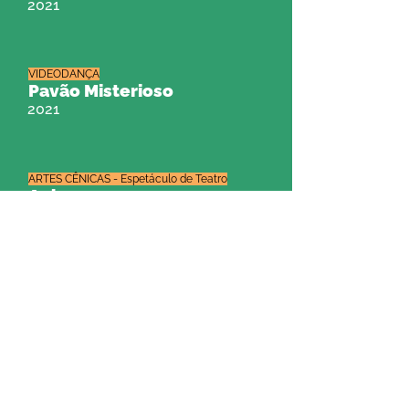
2021
VIDEODANÇA
Pavão Misterioso
2021
ARTES CÊNICAS - Espetáculo de Teatro
Aplausos
2021
VIDEOCLIPE
O Sal da Terra e Sonho
Impossível
2021
FESTIVAL