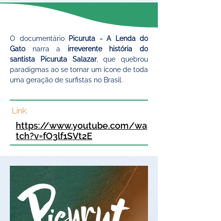
O documentário 
Picuruta -
A Lenda do 
Gato
 narra a 
irreverente história do 
santista Picuruta Salazar
, que quebrou 
paradigmas ao se tornar um ícone de toda 
uma geração de surfistas no Brasil
.
Link:
https://www.youtube.com/wa
tch?v=fO3lf1SVt2E