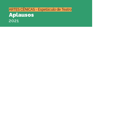
ARTES CÊNICAS - Espetáculo de Teatro
Aplausos
2021
VIDEOCLIPE
O Sal da Terra e Sonho
Impossível
2021
FESTIVAL
Festival Ubuntu (2ª Edição)
2021
VIDEOARTE
No Cantinho com Você (1ª
Temporada)