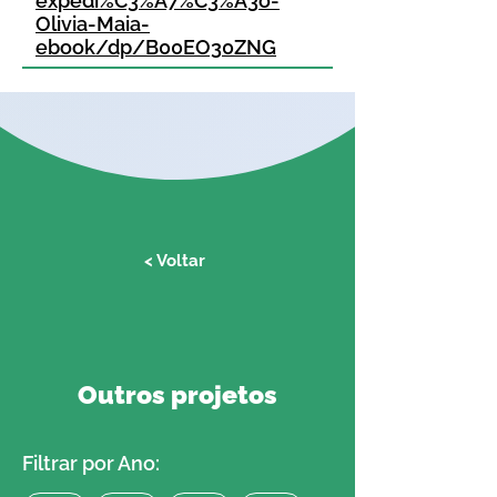
expedi%C3%A7%C3%A3o-
Olivia-Maia-
ebook/dp/B00EO30ZNG
< Voltar
Outros projetos
Filtrar por Ano: