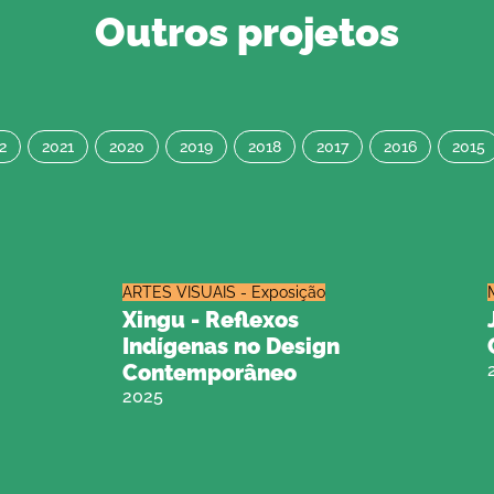
Outros projetos
2
2021
2020
2019
2018
2017
2016
2015
ARTES VISUAIS - Exposição
Xingu - Reflexos
Indígenas no Design
Contemporâneo
2025