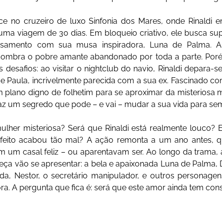
e no cruzeiro de luxo Sinfonia dos Mares, onde Rinaldi 
 uma viagem de 30 dias. Em bloqueio criativo, ele busca su
samento com sua musa inspiradora, Luna de Palma. A
mbra o pobre amante abandonado por toda a parte. Porém
 desafios: ao visitar o nightclub do navio, Rinaldi depara-
e Paula, incrivelmente parecida com a sua ex. Fascinado co
m plano digno de folhetim para se aproximar da misteriosa m
raz um segredo que pode – e vai – mudar a sua vida para se
lher misteriosa? Será que Rinaldi está realmente louco? E
eito acabou tão mal? A ação remonta a um ano antes, qu
m um casal feliz – ou aparentavam ser. Ao longo da trama, 
ça vão se apresentar: a bela e apaixonada Luna de Palma, D
ida, Nestor, o secretário manipulador, e outros personagen
ra. A pergunta que fica é: será que este amor ainda tem con