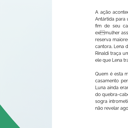
A ação acontec
Antártida para
fim de seu ca
exmulher asso
reserva maiores
cantora, Lena d
Rinaldi traça u
ele que Lena t
Quem é esta mu
casamento perf
Luna ainda era
do quebra-cabe
sogra intromet
não revelar ago