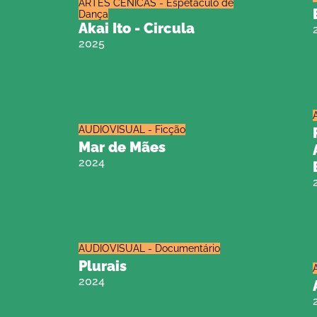
ARTES CÊNICAS - Espetáculo de
Dança
Akai Ito - Circula
2025
AUDIOVISUAL - Ficção
Mar de Mães
2024
AUDIOVISUAL - Documentário
Plurais
2024