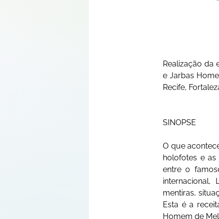
Realização da e
e Jarbas Homem
Recife, Fortale
SINOPSE
O que acontec
holofotes e as
entre o famos
internacional
mentiras, situa
Esta é a recei
Homem de Mello