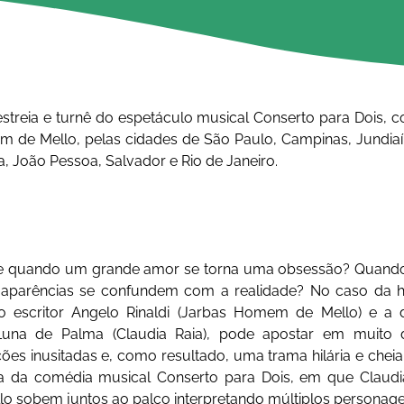
streia e turnê do espetáculo musical Conserto para Dois, c
 de Mello, pelas cidades de São Paulo, Campinas, Jundiaí, 
za, João Pessoa, Salvador e Rio de Janeiro. 
e quando um grande amor se torna uma obsessão? Quando 
 aparências se confundem com a realidade? No caso da hi
o escritor Angelo Rinaldi (Jarbas Homem de Mello) e a 
, Luna de Palma (Claudia Raia), pode apostar em muito 
ções inusitadas e, como resultado, uma trama hilária e cheia 
ta da comédia musical Conserto para Dois, em que Claudia
 sobem juntos ao palco interpretando múltiplos personage