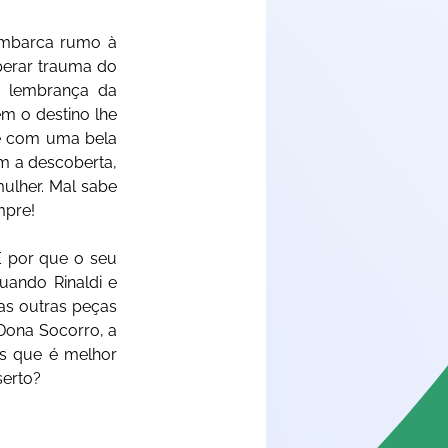
embarca rumo à 
perar trauma do 
 lembrança da 
 o destino lhe 
se com uma bela 
m a descoberta, 
ulher. Mal sabe 
mpre! 
 por que o seu 
ando Rinaldi e 
as outras peças 
ona Socorro, a 
s que é melhor 
serto?