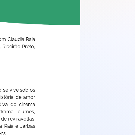
om Claudia Raia 
Ribeirão Preto, 
se vive sob os 
stória de amor 
diva do cinema 
drama, ciúmes, 
de reviravoltas. 
 Raia e Jarbas 
ns. 