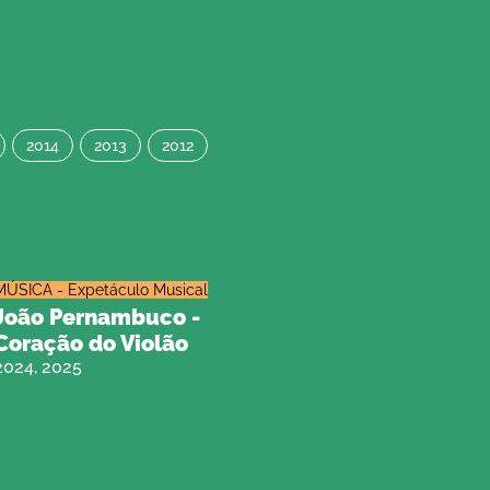
2014
2013
2012
MÚSICA - Expetáculo Musical
João Pernambuco -
Coração do Violão
2024, 2025