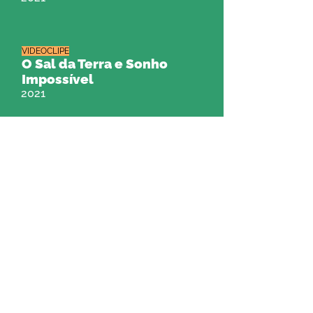
VIDEOCLIPE
O Sal da Terra e Sonho
Impossível
2021
FESTIVAL
Festival Ubuntu (2ª Edição)
2021
VIDEOARTE
No Cantinho com Você (1ª
Temporada)
2021