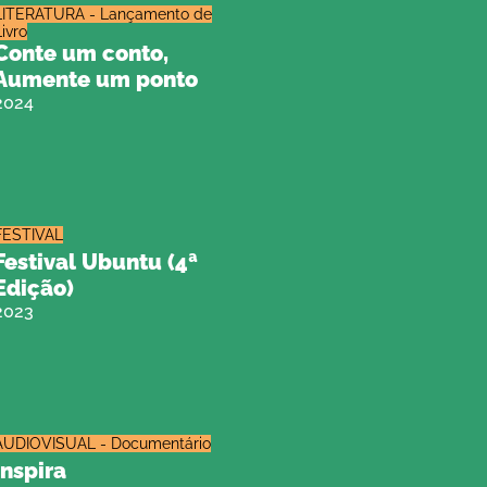
LITERATURA - Lançamento de
Livro
Conte um conto,
Aumente um ponto
2024
FESTIVAL
Festival Ubuntu (4ª
Edição)
2023
AUDIOVISUAL - Documentário
Inspira