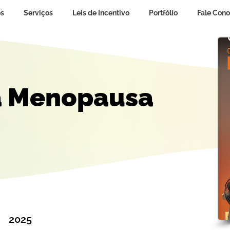
s
Serviços
Leis de Incentivo
Portfólio
Fale Con
a Menopausa
2025