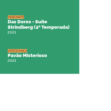
VIDEOARTE
Das Dores - Suíte
Strindberg (2ª Temporada)
2021
VIDEODANÇA
Pavão Misterioso
2021
ARTES CÊNICAS - Espetáculo de Teatro
Aplausos
2021
VIDEOCLIPE